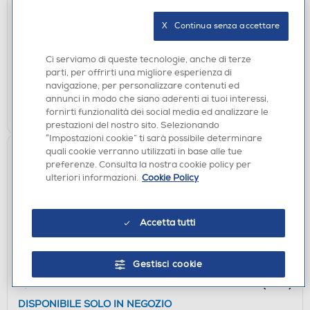
QUBICK - CONTROLLER SKIN AC MILAN 3.0 PS5
X   Continua senza accettare
DISPONIBILE SOLO IN NEGOZIO
Ci serviamo di queste tecnologie, anche di terze
non disponibile
Acquisto online:
parti, per offrirti una migliore esperienza di
verifica
Ritiro in negozio in 30' gratuito:
navigazione, per personalizzare contenuti ed
annunci in modo che siano aderenti ai tuoi interessi,
CERCA NEGOZIO
fornirti funzionalità dei social media ed analizzare le
prestazioni del nostro sito. Selezionando
“Impostazioni cookie” ti sarà possibile determinare
quali cookie verranno utilizzati in base alle tue
preferenze. Consulta la nostra cookie policy per
ulteriori informazioni.
Cookie Policy
Accetta tutti
Gestisci cookie
ACCESSORI PS5
QUBICK - CONTROLLER SKIN CAMO DESERT (PS5)
DISPONIBILE SOLO IN NEGOZIO