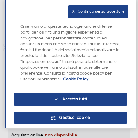
DISPONIBILE SOLO IN NEGOZIO
X   Continua senza accettare
non disponibile
Acquisto online:
verifica
Ritiro in negozio in 30' gratuito:
Ci serviamo di queste tecnologie, anche di terze
parti, per offrirti una migliore esperienza di
CERCA NEGOZIO
navigazione, per personalizzare contenuti ed
annunci in modo che siano aderenti ai tuoi interessi,
fornirti funzionalità dei social media ed analizzare le
prestazioni del nostro sito. Selezionando
“Impostazioni cookie” ti sarà possibile determinare
quali cookie verranno utilizzati in base alle tue
preferenze. Consulta la nostra cookie policy per
ulteriori informazioni.
Cookie Policy
Accetta tutti
ACCESSORI HOME ENTERTAINMENT
QUBICK - WIRELESS CONTROLLER INTER
Gestisci cookie
DISPONIBILE SOLO IN NEGOZIO
non disponibile
Acquisto online: