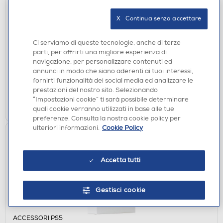
X   Continua senza accettare
ACCESSORI PS5
QUBICK - CONTROLLER SKIN AC MILAN 3.0 PS5
Ci serviamo di queste tecnologie, anche di terze
DISPONIBILE SOLO IN NEGOZIO
parti, per offrirti una migliore esperienza di
navigazione, per personalizzare contenuti ed
non disponibile
Acquisto online:
annunci in modo che siano aderenti ai tuoi interessi,
verifica
Ritiro in negozio in 30' gratuito:
fornirti funzionalità dei social media ed analizzare le
prestazioni del nostro sito. Selezionando
“Impostazioni cookie” ti sarà possibile determinare
CERCA NEGOZIO
quali cookie verranno utilizzati in base alle tue
preferenze. Consulta la nostra cookie policy per
ulteriori informazioni.
Cookie Policy
Accetta tutti
Gestisci cookie
ACCESSORI PS5