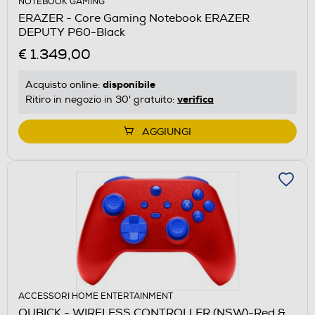
NOTEBOOK GAMING
ERAZER - Core Gaming Notebook ERAZER
DEPUTY P60-Black
€ 1.349,00
disponibile
Acquisto online:
verifica
Ritiro in negozio in 30' gratuito:
AGGIUNGI
ACCESSORI HOME ENTERTAINMENT
QUBICK - WIRELESS CONTROLLER (NSW)-Red &