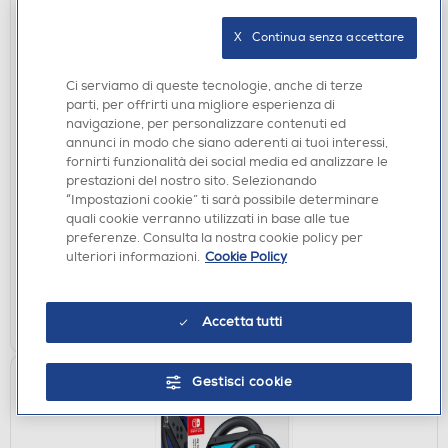
X   Continua senza accettare
Ci serviamo di queste tecnologie, anche di terze
parti, per offrirti una migliore esperienza di
navigazione, per personalizzare contenuti ed
annunci in modo che siano aderenti ai tuoi interessi,
ACCESSORI HOME ENTERTAINMENT
fornirti funzionalità dei social media ed analizzare le
NINTENDO - Coppia di Joy-Con-Blu/Giallo Neon
prestazioni del nostro sito. Selezionando
€ 79,90
“Impostazioni cookie” ti sarà possibile determinare
quali cookie verranno utilizzati in base alle tue
preferenze. Consulta la nostra cookie policy per
disponibile
Acquisto online:
ulteriori informazioni.
Cookie Policy
verifica
Ritiro in negozio in 30' gratuito:
AGGIUNGI
Accetta tutti
Gestisci cookie