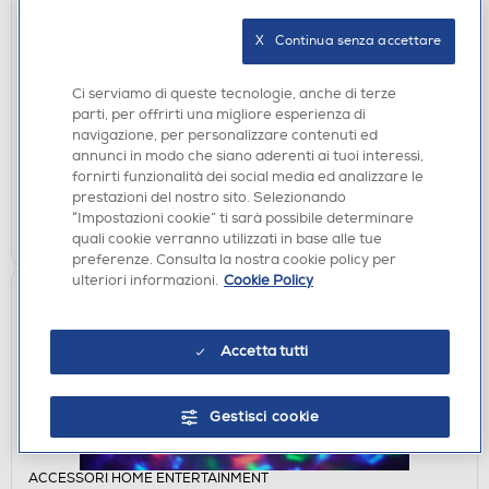
X   Continua senza accettare
TASTIERE GAMING
HP - OMEN ENCODER CHERRY MX RED-Nera
Ci serviamo di queste tecnologie, anche di terze
DISPONIBILE SOLO IN NEGOZIO
parti, per offrirti una migliore esperienza di
navigazione, per personalizzare contenuti ed
non disponibile
Acquisto online:
annunci in modo che siano aderenti ai tuoi interessi,
verifica
Ritiro in negozio in 30' gratuito:
fornirti funzionalità dei social media ed analizzare le
prestazioni del nostro sito. Selezionando
“Impostazioni cookie” ti sarà possibile determinare
CERCA NEGOZIO
quali cookie verranno utilizzati in base alle tue
preferenze. Consulta la nostra cookie policy per
ulteriori informazioni.
Cookie Policy
Accetta tutti
Gestisci cookie
ACCESSORI HOME ENTERTAINMENT