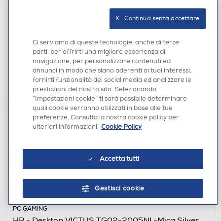
GIOCHI PC
KOCH MEDIA - FOOTBALL MANAGER 2021
X   Continua senza accettare
DISPONIBILE SOLO IN NEGOZIO
Ci serviamo di queste tecnologie, anche di terze
non disponibile
Acquisto online:
parti, per offrirti una migliore esperienza di
verifica
Ritiro in negozio in 30' gratuito:
navigazione, per personalizzare contenuti ed
annunci in modo che siano aderenti ai tuoi interessi,
fornirti funzionalità dei social media ed analizzare le
CERCA NEGOZIO
prestazioni del nostro sito. Selezionando
“Impostazioni cookie” ti sarà possibile determinare
quali cookie verranno utilizzati in base alle tue
Aggiungi M365
preferenze. Consulta la nostra cookie policy per
ulteriori informazioni.
Cookie Policy
Accetta tutti
Gestisci cookie
PC GAMING
HP - Desktop VICTUS TG02-2005NL-Mica Silver