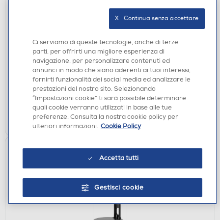
X   Continua senza accettare
TASTIERE GAMING
Ci serviamo di queste tecnologie, anche di terze
ACER - Tastiera PREDATOR AETHON 700-Nero
parti, per offrirti una migliore esperienza di
€ 199,00
navigazione, per personalizzare contenuti ed
annunci in modo che siano aderenti ai tuoi interessi,
fornirti funzionalità dei social media ed analizzare le
disponibile
Acquisto online:
prestazioni del nostro sito. Selezionando
verifica
Ritiro in negozio in 30' gratuito:
“Impostazioni cookie” ti sarà possibile determinare
quali cookie verranno utilizzati in base alle tue
AGGIUNGI
preferenze. Consulta la nostra cookie policy per
ulteriori informazioni.
Cookie Policy
Accetta tutti
Gestisci cookie