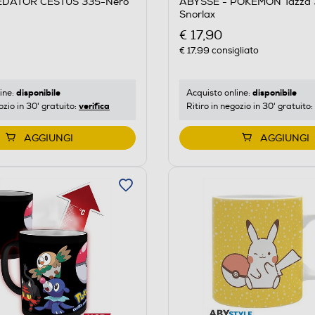
EDATOR CESTUS 335-Nero
ABYSSE - POKEMON Tazza 
Snorlax
€ 17,90
€ 17,99
consigliato
disponibile
disponibile
ine:
Acquisto online:
verifica
ozio in 30' gratuito:
Ritiro in negozio in 30' gratuito:
AGGIUNGI
AGGIUNGI