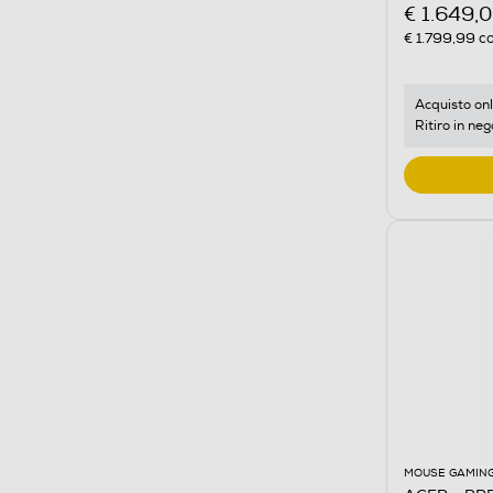
€ 1.649,
€ 1.799,99
co
Acquisto onl
Ritiro in neg
MOUSE GAMIN