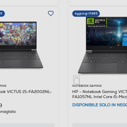
65
Aggiungi M365
MING
NOTEBOOK GAMING
ook VICTUS 15-FA2002NL-
HP - Notebook Gaming VICT
FA1057NL Intel Core i5-Mica
9
DISPONIBILE SOLO IN NEG
nsigliato