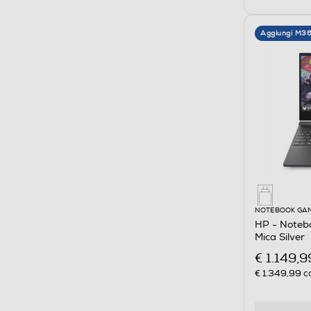
Aggiungi M3
NOTEBOOK GA
HP - Noteb
Mica Silver
€ 1.149,9
€ 1.349,99
co