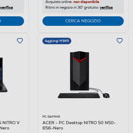
non disponibile
Acquisto online:
verifica
verifica
Ritiro in negozio in 30' gratuito:
O
CERCA NEGOZIO
Aggiungi M365
PC GAMING
ACER - PC Desktop NITRO 50 N50-
 NITRO V
656-Nero
-Nero