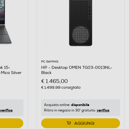
PC GAMING
HP - Desktop OMEN TG03-0013NL-
k 15-
Black
Mica Silver
€ 1.465,00
€ 1.499,99
consigliato
disponibile
Acquisto online:
verifica
verifica
Ritiro in negozio in 30' gratuito:
AGGIUNGI