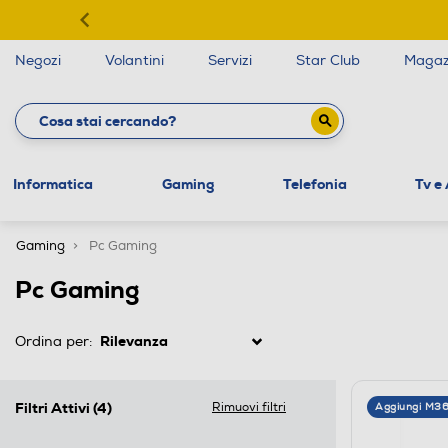
Negozi
Volantini
Servizi
Star Club
Magaz
Informatica
Gaming
Telefonia
Tv e
Gaming
Pc Gaming
Pc Gaming
Ordina per:
Filtri Attivi
(4)
Rimuovi filtri
Aggiungi M3