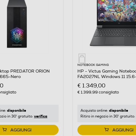
NOTEBOOK GAMING
sktop PREDATOR ORION
HP - Victus Gaming Noteboo
665-Nero
FA2027NL Windows 11 15.6-
00
€ 1.349,00
nsigliato
€ 1.399,99
consigliato
disponibile
disponibile
ine:
Acquisto online:
verifica
ozio in 30' gratuito:
Ritiro in negozio in 30' gratuito:
AGGIUNGI
AGGIUNGI