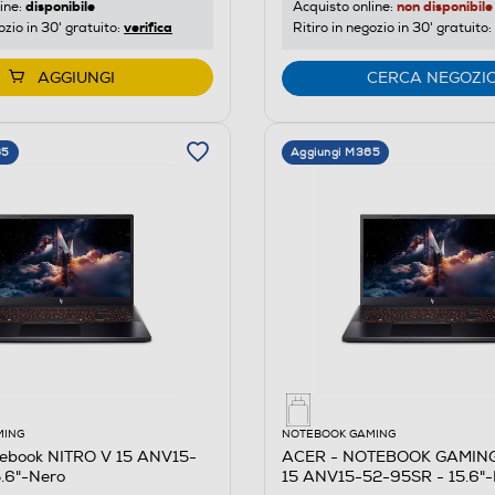
disponibile
non disponibile
ine:
Acquisto online:
verifica
ozio in 30' gratuito:
Ritiro in negozio in 30' gratuito:
AGGIUNGI
CERCA NEGOZI
65
Aggiungi M365
MING
NOTEBOOK GAMING
ebook NITRO V 15 ANV15-
ACER - NOTEBOOK GAMING
.6"-Nero
15 ANV15-52-95SR - 15.6"