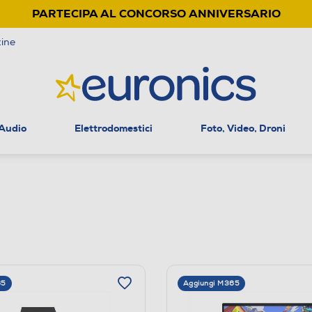
PARTECIPA AL CONCORSO ANNIVERSARIO
ine
 Audio
Elettrodomestici
Foto, Video, Droni
65
Aggiungi M365