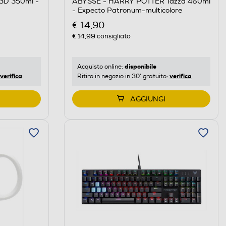
3D 350ml -
ABYSSE - HARRY POTTER Tazza 460ml
- Expecto Patronum-multicolore
€ 14,90
€ 14,99
consigliato
disponibile
Acquisto online:
verifica
verifica
Ritiro in negozio in 30' gratuito:
AGGIUNGI