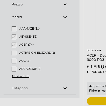
Prezzo
Marca
AAAMAZE (21)
Filtra per Marca: AAAMAZE
ABYSSE (85)
selected Filtro applicato per Marca: ABYSSE
ACER (74)
selected Filtro applicato per Marca: ACER
PC GAMING
ACTIVISION-BLIZZARD (1)
ACER - De
Filtra per Marca: ACTIVISION-BLIZZARD
3000 PO3-
AOC (2)
Filtra per Marca: AOC
€ 1.699,
ARCADE1UP (3)
€ 1.799,99
co
Filtra per Marca: ARCADE1UP
Mostra altro
Acquisto onl
Categoria
Ritiro in neg