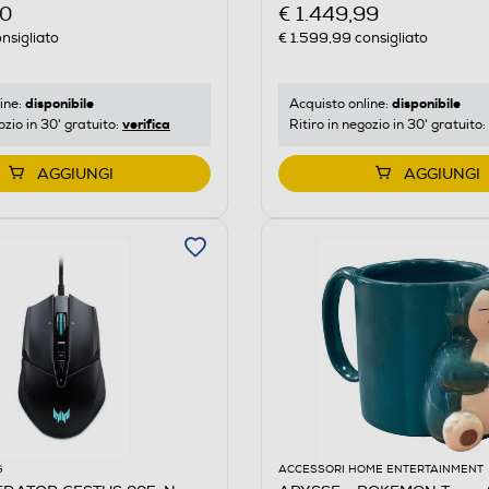
00
€ 1.449,99
nsigliato
€ 1.599,99
consigliato
disponibile
disponibile
ine:
Acquisto online:
verifica
ozio in 30' gratuito:
Ritiro in negozio in 30' gratuito:
AGGIUNGI
AGGIUNGI
G
ACCESSORI HOME ENTERTAINMENT