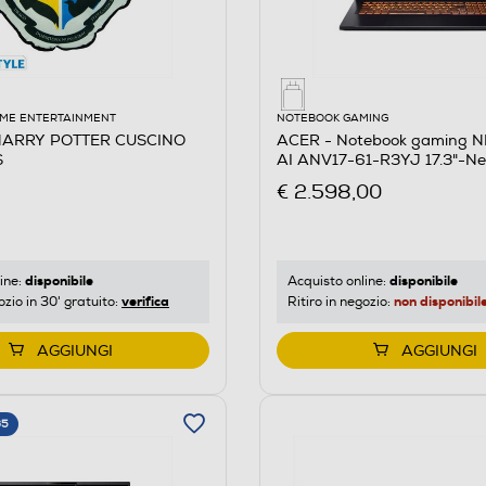
ME ENTERTAINMENT
NOTEBOOK GAMING
HARRY POTTER CUSCINO
ACER - Notebook gaming N
S
AI ANV17-61-R3YJ 17.3"-Ne
€ 2.598,00
disponibile
disponibile
ine:
Acquisto online:
verifica
non disponibil
ozio in 30' gratuito:
Ritiro in negozio:
AGGIUNGI
AGGIUNGI
65