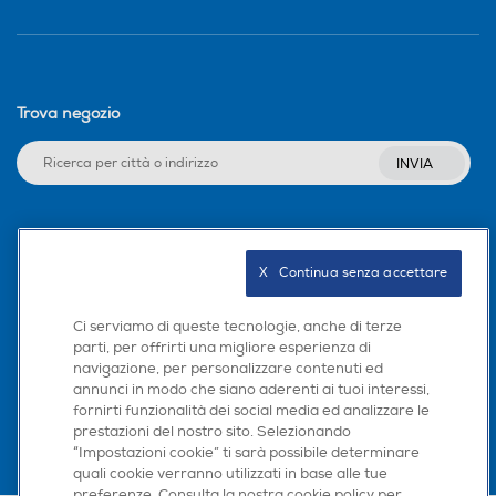
Trova negozio
INVIA
Seguici sui social
X   Continua senza accettare
Ci serviamo di queste tecnologie, anche di terze
parti, per offrirti una migliore esperienza di
Scarica la nostra app
navigazione, per personalizzare contenuti ed
annunci in modo che siano aderenti ai tuoi interessi,
fornirti funzionalità dei social media ed analizzare le
prestazioni del nostro sito. Selezionando
“Impostazioni cookie” ti sarà possibile determinare
quali cookie verranno utilizzati in base alle tue
preferenze. Consulta la nostra cookie policy per