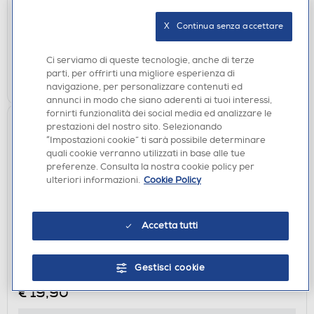
€ 199,00
consigliato
X   Continua senza accettare
disponibile
Acquisto online:
non disponibile
Ritiro in negozio:
Ci serviamo di queste tecnologie, anche di terze
parti, per offrirti una migliore esperienza di
AGGIUNGI
navigazione, per personalizzare contenuti ed
annunci in modo che siano aderenti ai tuoi interessi,
fornirti funzionalità dei social media ed analizzare le
prestazioni del nostro sito. Selezionando
“Impostazioni cookie” ti sarà possibile determinare
quali cookie verranno utilizzati in base alle tue
preferenze. Consulta la nostra cookie policy per
ulteriori informazioni.
Cookie Policy
Accetta tutti
ACCESSORI HOME ENTERTAINMENT
SIMBA - YOSHI PERSONAGGIO PELUCHE CM.30 -
Gestisci cookie
LICENZA UFFICIAL-Multicolore
€ 19,90