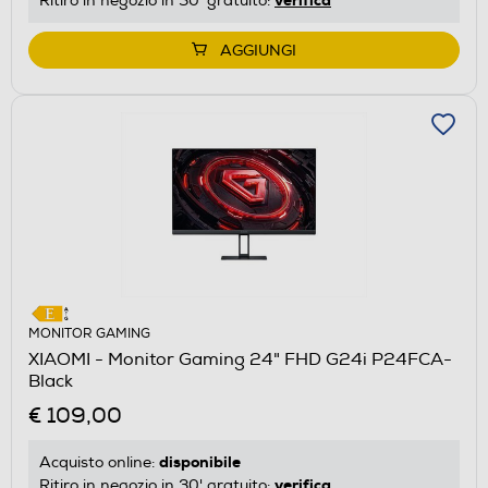
Ritiro in negozio in 30' gratuito:
AGGIUNGI
MONITOR GAMING
XIAOMI - Monitor Gaming 24" FHD G24i P24FCA-
Black
€ 109,00
disponibile
Acquisto online:
verifica
Ritiro in negozio in 30' gratuito: