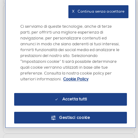
X   Continua senza accettare
Ci serviamo di queste tecnologie, anche di terze
parti, per offrirti una migliore esperienza di
navigazione, per personalizzare contenuti ed
annunci in modo che siano aderenti ai tuoi interessi,
fornirti funzionalità dei social media ed analizzare le
prestazioni del nostro sito. Selezionando
“Impostazioni cookie” ti sarà possibile determinare
TASTIERE GAMING
quali cookie verranno utilizzati in base alle tue
TRUST - Tastiera illuminata GXT 833 Thado TKL-
preferenze. Consulta la nostra cookie policy per
White
ulteriori informazioni.
Cookie Policy
€ 24,90
Accetta tutti
disponibile
Acquisto online:
verifica
Ritiro in negozio in 30' gratuito:
Gestisci cookie
AGGIUNGI