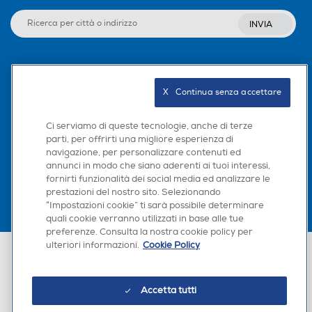
INVIA
Seguici sui social
X   Continua senza accettare
Ci serviamo di queste tecnologie, anche di terze
parti, per offrirti una migliore esperienza di
Scarica la nostra app
navigazione, per personalizzare contenuti ed
annunci in modo che siano aderenti ai tuoi interessi,
fornirti funzionalità dei social media ed analizzare le
prestazioni del nostro sito. Selezionando
“Impostazioni cookie” ti sarà possibile determinare
quali cookie verranno utilizzati in base alle tue
preferenze. Consulta la nostra cookie policy per
ulteriori informazioni.
Cookie Policy
Euronics Italia SpA. Sede legale Via Montefeltro, 6/a 20156 Milano
Partita Iva, Codice Fiscale e iscrizione CCIAA Milano Monza Brianza Lodi
n. 13337170156. Codice intermediario SDI: HHBD9AK. Vendite soggette
agli Artt. 45 e ss del Codice del Consumo in tema di Diritti dei
Accetta tutti
Consumatori.