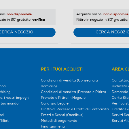
non disponibile
non disponibile
ine:
Acquisto online:
verifica
ozio in 30' gratuito:
Ritiro in negozio in 30' gratuito:
CERCA NEGOZIO
CERCA NEGOZI
PER I TUOI ACQUISTI
AREA CL
Condizioni di vendita (Consegna a
Contattac
onal
domicilio)
Richiesta 
hising
Condizioni di vendita (Prenota e Ritira)
Domande 
, i nostri impegni
Prenota e Ritira in Negozio
Carta Sta
l tuo mondo
Garanzia Legale
Verifica s
Diritto di Recesso e Difetti di Conformità
Credito G
oci
Prezzi e Sconti (Omnibus)
Servizi S
iliati
Metodi di pagamento
Servizi Alt
Finanziamenti