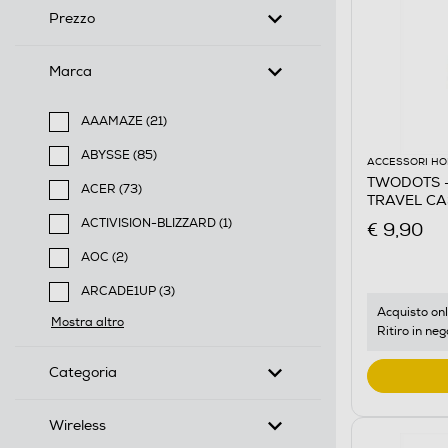
Prezzo
Marca
AAAMAZE (21)
Filtra per Marca: AAAMAZE
ABYSSE (85)
ACCESSORI HO
Filtra per Marca: ABYSSE
TWODOTS -
ACER (73)
TRAVEL CA
Filtra per Marca: ACER
ACTIVISION-BLIZZARD (1)
€ 9,90
Filtra per Marca: ACTIVISION-BLIZZARD
AOC (2)
Filtra per Marca: AOC
ARCADE1UP (3)
Filtra per Marca: ARCADE1UP
Acquisto onl
Mostra altro
Ritiro in neg
Categoria
Wireless