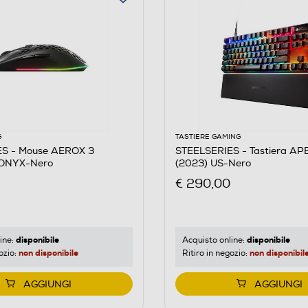
G
TASTIERE GAMING
S - Mouse AEROX 3
STEELSERIES - Tastiera AP
ONYX-Nero
(2023) US-Nero
€ 290,00
disponibile
disponibile
ine:
Acquisto online:
non disponibile
non disponibil
ozio:
Ritiro in negozio:
AGGIUNGI
AGGIUNGI