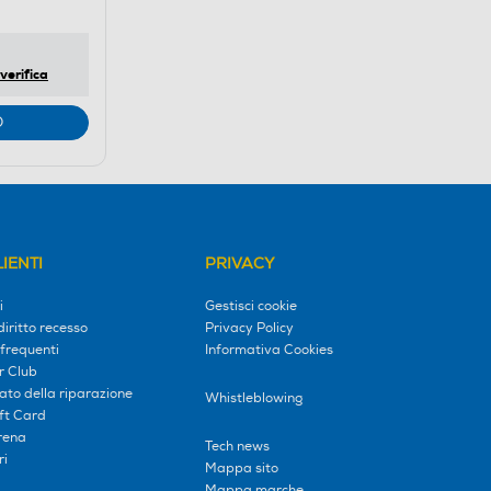
verifica
O
IENTI
PRIVACY
i
Gestisci cookie
diritto recesso
Privacy Policy
frequenti
Informativa Cookies
r Club
tato della riparazione
Whistleblowing
ift Card
erena
Tech news
ri
Mappa sito
Mappa marche