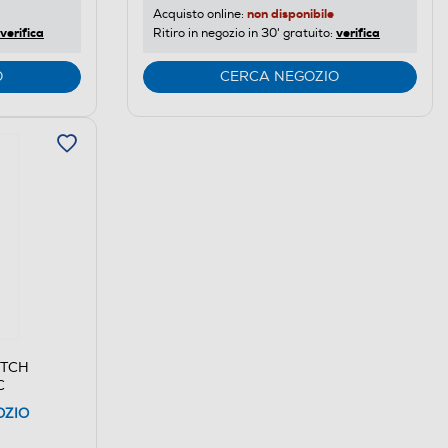
non disponibile
Acquisto online:
verifica
verifica
Ritiro in negozio in 30' gratuito:
O
CERCA NEGOZIO
ITCH
C
OZIO