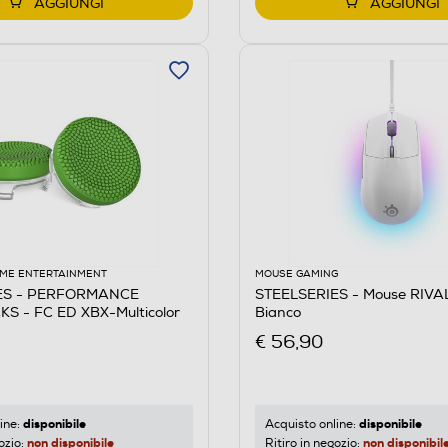
AGGIUNGI
AGGIUNGI
ME ENTERTAINMENT
MOUSE GAMING
ES - PERFORMANCE
STEELSERIES - Mouse RIVA
S - FC ED XBX-Multicolor
Bianco
€ 56,90
disponibile
disponibile
ine:
Acquisto online:
non disponibile
non disponibil
ozio:
Ritiro in negozio: