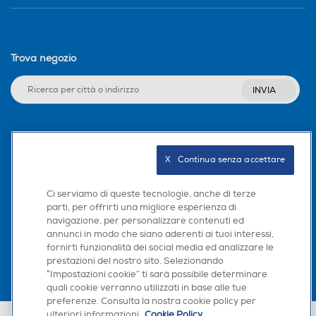
Trova negozio
INVIA
Seguici sui social
X   Continua senza accettare
Ci serviamo di queste tecnologie, anche di terze
parti, per offrirti una migliore esperienza di
Scarica la nostra app
navigazione, per personalizzare contenuti ed
annunci in modo che siano aderenti ai tuoi interessi,
fornirti funzionalità dei social media ed analizzare le
prestazioni del nostro sito. Selezionando
“Impostazioni cookie” ti sarà possibile determinare
quali cookie verranno utilizzati in base alle tue
preferenze. Consulta la nostra cookie policy per
ulteriori informazioni.
Cookie Policy