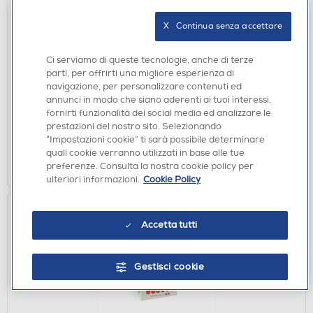
ACCESSORI HOME ENTERTAINMENT
X   Continua senza accettare
XTREME - 6 IN 1 SUZUKA RACING WHEEL 900-
NERO
Ci serviamo di queste tecnologie, anche di terze
€ 157,99
parti, per offrirti una migliore esperienza di
navigazione, per personalizzare contenuti ed
€ 189,00
consigliato
annunci in modo che siano aderenti ai tuoi interessi,
fornirti funzionalità dei social media ed analizzare le
disponibile
Acquisto online:
prestazioni del nostro sito. Selezionando
non disponibile
Ritiro in negozio:
“Impostazioni cookie” ti sarà possibile determinare
quali cookie verranno utilizzati in base alle tue
AGGIUNGI
preferenze. Consulta la nostra cookie policy per
ulteriori informazioni.
Cookie Policy
Accetta tutti
Gestisci cookie