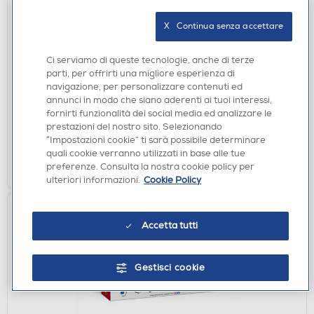
X   Continua senza accettare
ACCESSORI HOME ENTERTAINMENT
XTREME - PROTECTION KIT SWITCH LITE-GIALLO
Ci serviamo di queste tecnologie, anche di terze
€ 12,99
parti, per offrirti una migliore esperienza di
navigazione, per personalizzare contenuti ed
€ 14,90
consigliato
annunci in modo che siano aderenti ai tuoi interessi,
fornirti funzionalità dei social media ed analizzare le
disponibile
Acquisto online:
prestazioni del nostro sito. Selezionando
non disponibile
Ritiro in negozio:
“Impostazioni cookie” ti sarà possibile determinare
quali cookie verranno utilizzati in base alle tue
AGGIUNGI
preferenze. Consulta la nostra cookie policy per
ulteriori informazioni.
Cookie Policy
Accetta tutti
Gestisci cookie