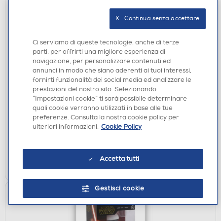
X   Continua senza accettare
Ci serviamo di queste tecnologie, anche di terze
parti, per offrirti una migliore esperienza di
navigazione, per personalizzare contenuti ed
ACCESSORI HOME ENTERTAINMENT
annunci in modo che siano aderenti ai tuoi interessi,
fornirti funzionalità dei social media ed analizzare le
PALADONE - ICON LIGHT: BOBBA FETT STAR
prestazioni del nostro sito. Selezionando
WARS
“Impostazioni cookie” ti sarà possibile determinare
€ 15,99
quali cookie verranno utilizzati in base alle tue
preferenze. Consulta la nostra cookie policy per
ulteriori informazioni.
Cookie Policy
disponibile
Acquisto online:
non disponibile
Ritiro in negozio:
Accetta tutti
AGGIUNGI
Gestisci cookie