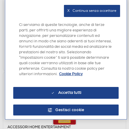
ACCESSORI HOME ENTERTAINMENT
X   Continua senza accettare
PYRAMID - Foglietti Adesivi Super Mario 4 Colori
SR73813
Ci serviamo di queste tecnologie, anche di terze
€ 2,90
parti, per offrirti una migliore esperienza di
navigazione, per personalizzare contenuti ed
disponibile
Acquisto online:
annunci in modo che siano aderenti ai tuoi interessi,
verifica
Ritiro in negozio in 30' gratuito:
fornirti funzionalità dei social media ed analizzare le
prestazioni del nostro sito. Selezionando
“Impostazioni cookie” ti sarà possibile determinare
AGGIUNGI
quali cookie verranno utilizzati in base alle tue
preferenze. Consulta la nostra cookie policy per
ulteriori informazioni.
Cookie Policy
Accetta tutti
Gestisci cookie
ACCESSORI HOME ENTERTAINMENT