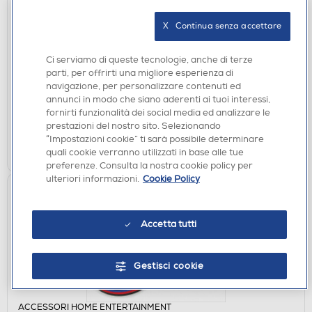
ACCESSORI HOME ENTERTAINMENT
X   Continua senza accettare
PYRAMID - Portachiavi Super Mario Mushroom
RKA68821-n.d.
Ci serviamo di queste tecnologie, anche di terze
€ 2,90
parti, per offrirti una migliore esperienza di
navigazione, per personalizzare contenuti ed
disponibile
Acquisto online:
annunci in modo che siano aderenti ai tuoi interessi,
verifica
Ritiro in negozio in 30' gratuito:
fornirti funzionalità dei social media ed analizzare le
prestazioni del nostro sito. Selezionando
“Impostazioni cookie” ti sarà possibile determinare
AGGIUNGI
quali cookie verranno utilizzati in base alle tue
preferenze. Consulta la nostra cookie policy per
ulteriori informazioni.
Cookie Policy
Accetta tutti
Gestisci cookie
ACCESSORI HOME ENTERTAINMENT