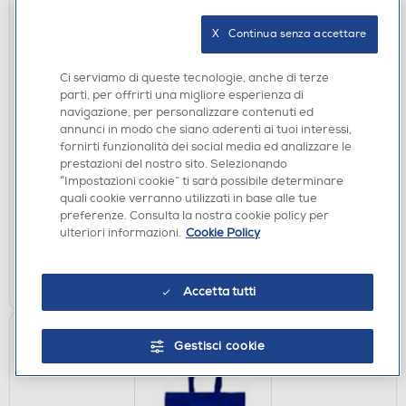
X   Continua senza accettare
Ci serviamo di queste tecnologie, anche di terze
parti, per offrirti una migliore esperienza di
NOTEBOOK GAMING
navigazione, per personalizzare contenuti ed
MSI - Notebook VECTOR 17 HX AI A2XWJG-045IT-
annunci in modo che siano aderenti ai tuoi interessi,
Grigio
fornirti funzionalità dei social media ed analizzare le
prestazioni del nostro sito. Selezionando
€ 4.699,00
“Impostazioni cookie” ti sarà possibile determinare
quali cookie verranno utilizzati in base alle tue
disponibile
Acquisto online:
preferenze. Consulta la nostra cookie policy per
verifica
Ritiro in negozio in 30' gratuito:
ulteriori informazioni.
Cookie Policy
AGGIUNGI
Accetta tutti
Gestisci cookie