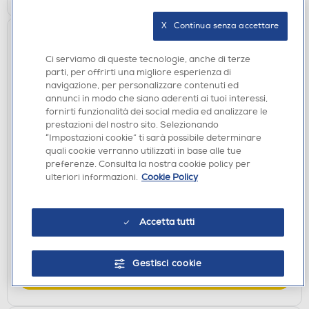
X   Continua senza accettare
Ci serviamo di queste tecnologie, anche di terze
parti, per offrirti una migliore esperienza di
navigazione, per personalizzare contenuti ed
annunci in modo che siano aderenti ai tuoi interessi,
fornirti funzionalità dei social media ed analizzare le
prestazioni del nostro sito. Selezionando
“Impostazioni cookie” ti sarà possibile determinare
ACCESSORI HOME ENTERTAINMENT
quali cookie verranno utilizzati in base alle tue
preferenze. Consulta la nostra cookie policy per
PYRAMID - LILO E STITCH - SET CANCELLERIA
ulteriori informazioni.
Cookie Policy
LICENZA UFFICIALE
€ 6,90
Accetta tutti
disponibile
Acquisto online:
verifica
Ritiro in negozio in 30' gratuito:
Gestisci cookie
AGGIUNGI