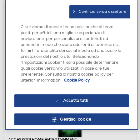
ACCESSORI HOME ENTERTAINMENT
X   Continua senza accettare
PYRAMID - Portachiavi South Park Kenny -
RK2402252
Ci serviamo di queste tecnologie, anche di terze
€ 2,90
parti, per offrirti una migliore esperienza di
navigazione, per personalizzare contenuti ed
annunci in modo che siano aderenti ai tuoi interessi,
disponibile
Acquisto online:
fornirti funzionalità dei social media ed analizzare le
verifica
Ritiro in negozio in 30' gratuito:
prestazioni del nostro sito. Selezionando
“Impostazioni cookie” ti sarà possibile determinare
AGGIUNGI
quali cookie verranno utilizzati in base alle tue
preferenze. Consulta la nostra cookie policy per
ulteriori informazioni.
Cookie Policy
Accetta tutti
Gestisci cookie
ACCESSORI HOME ENTERTAINMENT