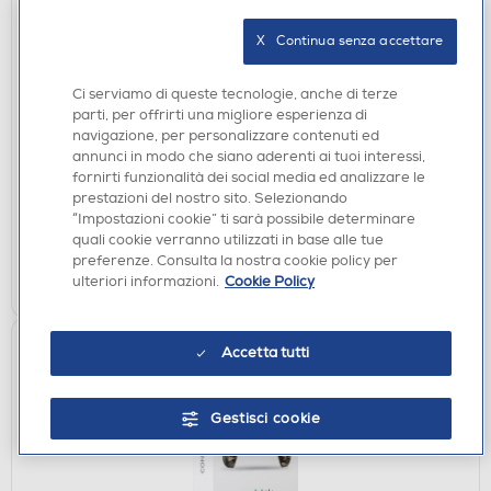
X   Continua senza accettare
Ci serviamo di queste tecnologie, anche di terze
ACCESSORI PS5
parti, per offrirti una migliore esperienza di
QUBICK - CONTROLLER SKIN AC MILAN 3.0 PS5
navigazione, per personalizzare contenuti ed
annunci in modo che siano aderenti ai tuoi interessi,
DISPONIBILE SOLO IN NEGOZIO
fornirti funzionalità dei social media ed analizzare le
prestazioni del nostro sito. Selezionando
non disponibile
Acquisto online:
“Impostazioni cookie” ti sarà possibile determinare
verifica
Ritiro in negozio in 30' gratuito:
quali cookie verranno utilizzati in base alle tue
preferenze. Consulta la nostra cookie policy per
CERCA NEGOZIO
ulteriori informazioni.
Cookie Policy
Accetta tutti
Gestisci cookie