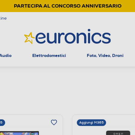
PARTECIPA AL CONCORSO ANNIVERSARIO
ine
 Audio
Elettrodomestici
Foto, Video, Droni
65
Aggiungi M365