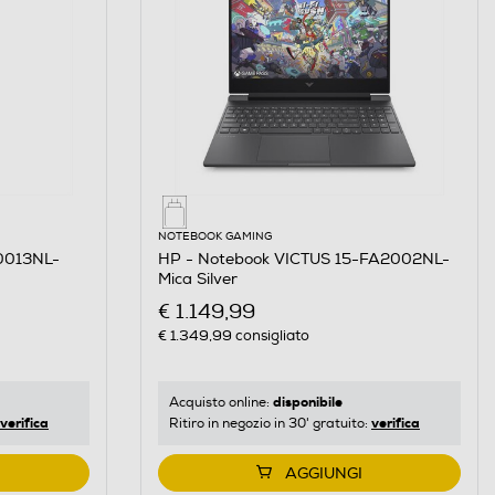
NOTEBOOK GAMING
0013NL-
HP - Notebook VICTUS 15-FA2002NL-
Mica Silver
€ 1.149,99
€ 1.349,99
consigliato
disponibile
Acquisto online:
verifica
verifica
Ritiro in negozio in 30' gratuito:
AGGIUNGI