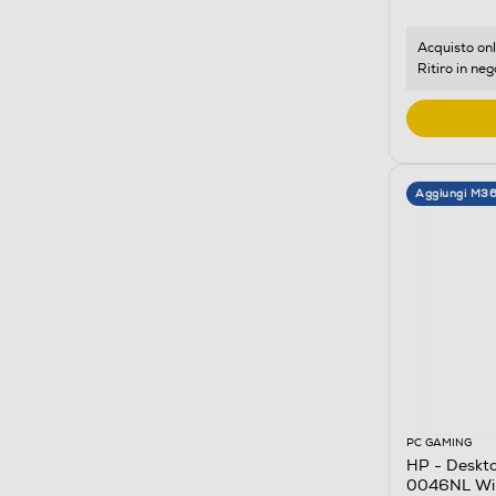
Acquisto onl
Ritiro in neg
Aggiungi M3
PC GAMING
HP - Deskt
0046NL Wi