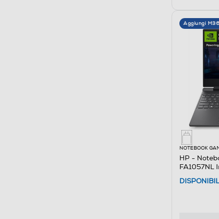
Aggiungi M3
NOTEBOOK GA
HP - Noteb
FA1057NL In
DISPONIBI