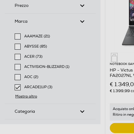
Prezzo
Marca
AAAMAZE (21)
Filtra per Marca: AAAMAZE
ABYSSE (85)
Filtra per Marca: ABYSSE
ACER (73)
Filtra per Marca: ACER
NOTEBOOK GA
ACTIVISION-BLIZZARD (1)
HP - Victu
Filtra per Marca: ACTIVISION-BLIZZARD
FA2027NL W
AOC (2)
Filtra per Marca: AOC
€ 1.349,
ARCADE1UP (3)
€ 1.399,99
co
selected Filtro applicato per Marca: ARCADE1UP
Mostra altro
Acquisto onl
Categoria
Ritiro in neg