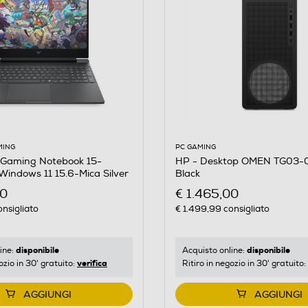
PC GAMING
MING
HP - Desktop OMEN TG03-
s Gaming Notebook 15-
Black
indows 11 15.6-Mica Silver
€ 1.465,00
00
€ 1.499,99
consigliato
nsigliato
disponibile
disponibile
Acquisto online:
ine:
verifica
Ritiro in negozio in 30' gratuito:
ozio in 30' gratuito:
AGGIUNGI
AGGIUNGI