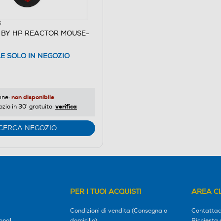
G
 BY HP REACTOR MOUSE-
LE SOLO IN NEGOZIO
non disponibile
ine:
verifica
ozio in 30' gratuito:
CERCA NEGOZIO
PER I TUOI ACQUISTI
AREA CL
Condizioni di vendita (Consegna a
Contattac
onal
domicilio)
Richiesta 