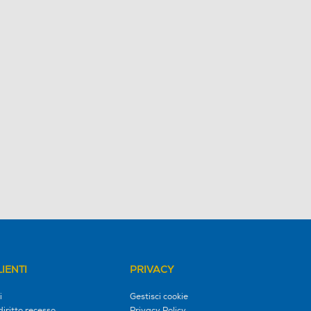
IENTI
PRIVACY
i
Gestisci cookie
diritto recesso
Privacy Policy