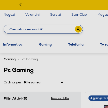
Negozi
Volantini
Servizi
Star Club
Magaz
Informatica
Gaming
Telefonia
Tv e
Gaming
Pc Gaming
Pc Gaming
Ordina per:
Filtri Attivi
(3)
Rimuovi filtri
Aggiungi M3