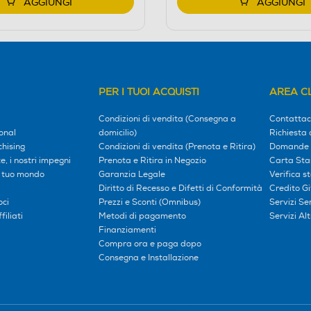
AGGIUNGI
AGGIUNGI
PER I TUOI ACQUISTI
AREA CL
Condizioni di vendita (Consegna a
Contattac
onal
domicilio)
Richiesta 
hising
Condizioni di vendita (Prenota e Ritira)
Domande 
, i nostri impegni
Prenota e Ritira in Negozio
Carta Sta
l tuo mondo
Garanzia Legale
Verifica s
Diritto di Recesso e Difetti di Conformità
Credito G
oci
Prezzi e Sconti (Omnibus)
Servizi S
iliati
Metodi di pagamento
Servizi Alt
Finanziamenti
Compra ora e paga dopo
Consegna e Installazione