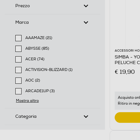
Prezzo
Marca
AAAMAZE (21)
Filtra per Marca: AAAMAZE
ABYSSE (85)
ACCESSORI HO
Filtra per Marca: ABYSSE
SIMBA - Y
ACER (74)
PELUCHE CM
Filtra per Marca: ACER
Multicolore
ACTIVISION-BLIZZARD (1)
€ 19,90
Filtra per Marca: ACTIVISION-BLIZZARD
AOC (2)
Filtra per Marca: AOC
ARCADE1UP (3)
Filtra per Marca: ARCADE1UP
Acquisto onl
Mostra altro
Ritiro in neg
Categoria