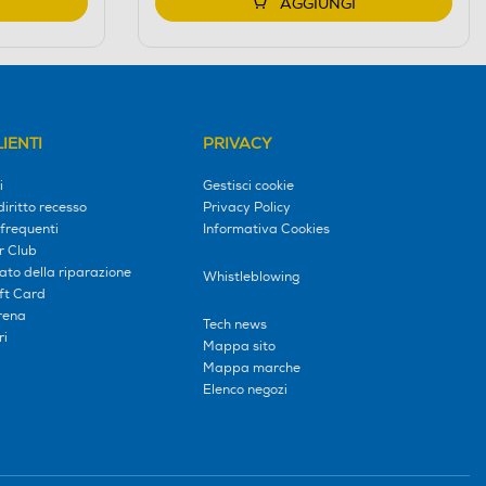
AGGIUNGI
IENTI
PRIVACY
i
Gestisci cookie
diritto recesso
Privacy Policy
frequenti
Informativa Cookies
r Club
tato della riparazione
Whistleblowing
ift Card
erena
Tech news
ri
Mappa sito
Mappa marche
Elenco negozi