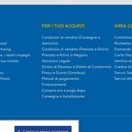
PER I TUOI ACQUISTI
AREA CL
Condizioni di vendita (Consegna a
Contattac
onal
domicilio)
Richiesta 
hising
Condizioni di vendita (Prenota e Ritira)
Domande 
, i nostri impegni
Prenota e Ritira in Negozio
Carta Sta
l tuo mondo
Garanzia Legale
Verifica s
Diritto di Recesso e Difetti di Conformità
Credito G
oci
Prezzi e Sconti (Omnibus)
Servizi S
iliati
Metodi di pagamento
Servizi Alt
Finanziamenti
Compra ora e paga dopo
Consegna e Installazione
Seguici sui social
X   Continua senza accettare