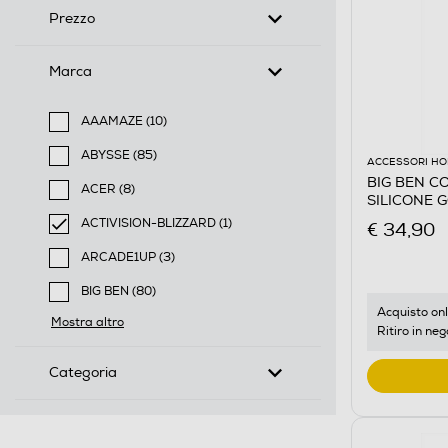
Prezzo
Marca
AAAMAZE (10)
Filtra per Marca: AAAMAZE
ABYSSE (85)
ACCESSORI HO
Filtra per Marca: ABYSSE
BIG BEN C
ACER (8)
SILICONE 
Filtra per Marca: ACER
PORCELLAN
ACTIVISION-BLIZZARD (1)
€ 34,90
selected Filtro applicato per Marca: ACTIVISION-BLI
ARCADE1UP (3)
Filtra per Marca: ARCADE1UP
BIG BEN (80)
Filtra per Marca: BIG BEN
Acquisto onl
Mostra altro
Ritiro in neg
Categoria