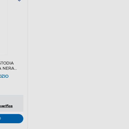
STODIA
A NERA
OZIO
verifica
O