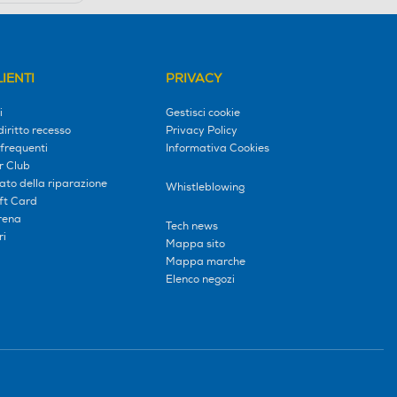
IENTI
PRIVACY
i
Gestisci cookie
diritto recesso
Privacy Policy
frequenti
Informativa Cookies
r Club
tato della riparazione
Whistleblowing
ift Card
erena
Tech news
ri
Mappa sito
Mappa marche
Elenco negozi