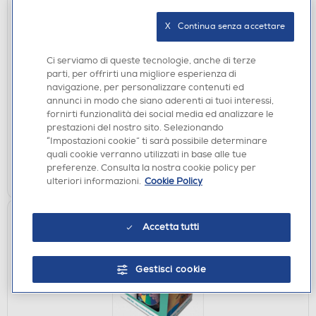
X   Continua senza accettare
ACCESSORI HOME ENTERTAINMENT
PYRAMID - Portachiavi Super Mario Circle
Ci serviamo di queste tecnologie, anche di terze
RKA68822
parti, per offrirti una migliore esperienza di
navigazione, per personalizzare contenuti ed
€ 2,90
annunci in modo che siano aderenti ai tuoi interessi,
fornirti funzionalità dei social media ed analizzare le
disponibile
Acquisto online:
prestazioni del nostro sito. Selezionando
verifica
Ritiro in negozio in 30' gratuito:
“Impostazioni cookie” ti sarà possibile determinare
quali cookie verranno utilizzati in base alle tue
preferenze. Consulta la nostra cookie policy per
AGGIUNGI
ulteriori informazioni.
Cookie Policy
Accetta tutti
Gestisci cookie