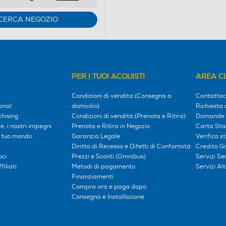
CERCA NEGOZIO
PER I TUOI ACQUISTI
AREA CL
Condizioni di vendita (Consegna a
Contattac
onal
domicilio)
Richiesta 
hising
Condizioni di vendita (Prenota e Ritira)
Domande 
, i nostri impegni
Prenota e Ritira in Negozio
Carta Sta
l tuo mondo
Garanzia Legale
Verifica s
Diritto di Recesso e Difetti di Conformità
Credito G
oci
Prezzi e Sconti (Omnibus)
Servizi S
iliati
Metodi di pagamento
Servizi Alt
Finanziamenti
Compra ora e paga dopo
Consegna e Installazione