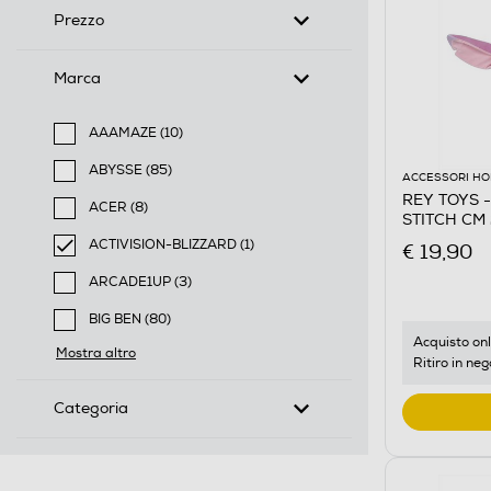
Prezzo
Marca
AAAMAZE (10)
Filtra per Marca: AAAMAZE
ABYSSE (85)
ACCESSORI HO
Filtra per Marca: ABYSSE
REY TOYS 
ACER (8)
STITCH CM 
Filtra per Marca: ACER
Multicolore
ACTIVISION-BLIZZARD (1)
€ 19,90
selected Filtro applicato per Marca: ACTIVISION-BLI
ARCADE1UP (3)
Filtra per Marca: ARCADE1UP
BIG BEN (80)
Filtra per Marca: BIG BEN
Acquisto onl
Mostra altro
Ritiro in neg
Categoria