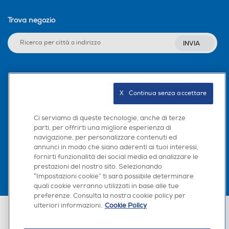
Trova negozio
INVIA
Seguici sui social
X   Continua senza accettare
Ci serviamo di queste tecnologie, anche di terze
parti, per offrirti una migliore esperienza di
Scarica la nostra app
navigazione, per personalizzare contenuti ed
annunci in modo che siano aderenti ai tuoi interessi,
fornirti funzionalità dei social media ed analizzare le
prestazioni del nostro sito. Selezionando
“Impostazioni cookie” ti sarà possibile determinare
quali cookie verranno utilizzati in base alle tue
preferenze. Consulta la nostra cookie policy per
ulteriori informazioni.
Cookie Policy
Euronics Italia SpA. Sede legale Via Montefeltro, 6/a 20156 Milano
Partita Iva, Codice Fiscale e iscrizione CCIAA Milano Monza Brianza Lodi
n. 13337170156. Codice intermediario SDI: HHBD9AK. Vendite soggette