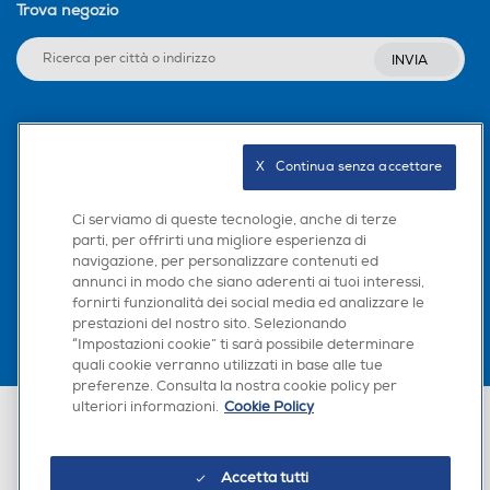
Trova negozio
INVIA
Seguici sui social
X   Continua senza accettare
Ci serviamo di queste tecnologie, anche di terze
parti, per offrirti una migliore esperienza di
Scarica la nostra app
navigazione, per personalizzare contenuti ed
annunci in modo che siano aderenti ai tuoi interessi,
fornirti funzionalità dei social media ed analizzare le
prestazioni del nostro sito. Selezionando
“Impostazioni cookie” ti sarà possibile determinare
quali cookie verranno utilizzati in base alle tue
preferenze. Consulta la nostra cookie policy per
ulteriori informazioni.
Cookie Policy
Euronics Italia SpA. Sede legale Via Montefeltro, 6/a 20156 Milano
Partita Iva, Codice Fiscale e iscrizione CCIAA Milano Monza Brianza Lodi
n. 13337170156. Codice intermediario SDI: HHBD9AK. Vendite soggette
agli Artt. 45 e ss del Codice del Consumo in tema di Diritti dei
Accetta tutti
Consumatori.