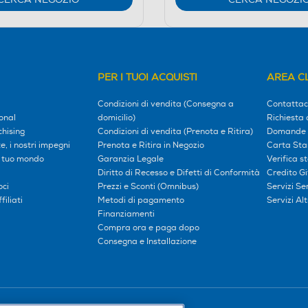
PER I TUOI ACQUISTI
AREA CL
Condizioni di vendita (Consegna a
Contattac
onal
domicilio)
Richiesta 
hising
Condizioni di vendita (Prenota e Ritira)
Domande 
, i nostri impegni
Prenota e Ritira in Negozio
Carta Sta
l tuo mondo
Garanzia Legale
Verifica s
Diritto di Recesso e Difetti di Conformità
Credito G
oci
Prezzi e Sconti (Omnibus)
Servizi S
iliati
Metodi di pagamento
Servizi Alt
Finanziamenti
Compra ora e paga dopo
Consegna e Installazione