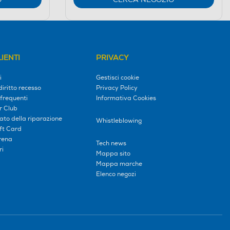
IENTI
PRIVACY
i
Gestisci cookie
diritto recesso
Privacy Policy
frequenti
Informativa Cookies
r Club
tato della riparazione
Whistleblowing
ift Card
erena
Tech news
ri
Mappa sito
Mappa marche
Elenco negozi