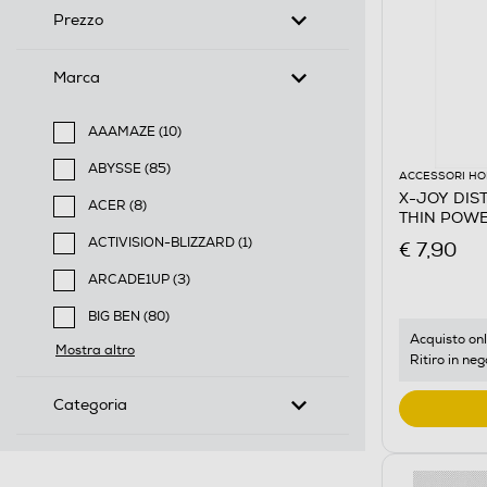
Prezzo
Marca
AAAMAZE (10)
Filtra per Marca: AAAMAZE
ABYSSE (85)
ACCESSORI HO
Filtra per Marca: ABYSSE
X-JOY DIS
ACER (8)
THIN POW
Filtra per Marca: ACER
ACTIVISION-BLIZZARD (1)
€ 7,90
Filtra per Marca: ACTIVISION-BLIZZARD
ARCADE1UP (3)
Filtra per Marca: ARCADE1UP
BIG BEN (80)
Filtra per Marca: BIG BEN
Acquisto onl
Mostra altro
Ritiro in neg
Categoria