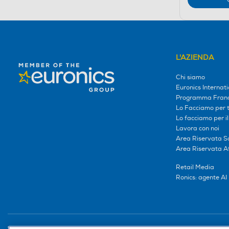
L'AZIENDA
Chi siamo
Euronics Internati
Programma Franc
Lo Facciamo per te
Lo facciamo per i
Lavora con noi
Area Riservata S
Area Riservata Aff
Retail Media
Ronics: agente AI