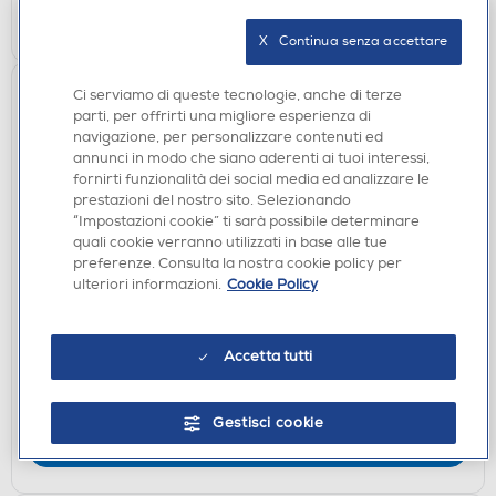
CERCA NEGOZIO
X   Continua senza accettare
Ci serviamo di queste tecnologie, anche di terze
parti, per offrirti una migliore esperienza di
navigazione, per personalizzare contenuti ed
annunci in modo che siano aderenti ai tuoi interessi,
fornirti funzionalità dei social media ed analizzare le
prestazioni del nostro sito. Selezionando
“Impostazioni cookie” ti sarà possibile determinare
quali cookie verranno utilizzati in base alle tue
preferenze. Consulta la nostra cookie policy per
ACCESSORI PS5
ulteriori informazioni.
Cookie Policy
QUBICK - CONTROLLER SKIN CAMO DESERT (PS5)
DISPONIBILE SOLO IN NEGOZIO
Accetta tutti
non disponibile
Acquisto online:
verifica
Ritiro in negozio in 30' gratuito:
Gestisci cookie
CERCA NEGOZIO