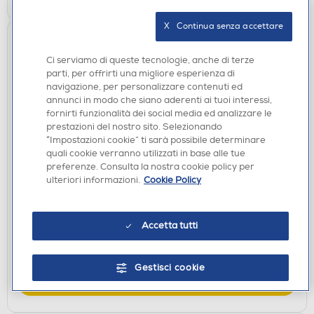
X   Continua senza accettare
Ci serviamo di queste tecnologie, anche di terze
parti, per offrirti una migliore esperienza di
navigazione, per personalizzare contenuti ed
annunci in modo che siano aderenti ai tuoi interessi,
fornirti funzionalità dei social media ed analizzare le
prestazioni del nostro sito. Selezionando
“Impostazioni cookie” ti sarà possibile determinare
quali cookie verranno utilizzati in base alle tue
ACCESSORI HOME ENTERTAINMENT
preferenze. Consulta la nostra cookie policy per
BIG BEN - QUAD CHARGER PER SWITCH-Nero
ulteriori informazioni.
Cookie Policy
€ 19,90
€ 19,99
consigliato
Accetta tutti
disponibile
Acquisto online:
verifica
Ritiro in negozio in 30' gratuito:
Gestisci cookie
AGGIUNGI