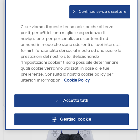
X   Continua senza accettare
Ci serviamo di queste tecnologie, anche di terze
parti, per offrirti una migliore esperienza di
navigazione, per personalizzare contenuti ed
annunci in modo che siano aderenti ai tuoi interessi,
ACCESSORI HOME ENTERTAINMENT
fornirti funzionalità dei social media ed analizzare le
QUBICK - WIRELESS CONTROLLER SSC NAPOLI
prestazioni del nostro sito. Selezionando
DISPONIBILE SOLO IN NEGOZIO
“Impostazioni cookie” ti sarà possibile determinare
quali cookie verranno utilizzati in base alle tue
non disponibile
preferenze. Consulta la nostra cookie policy per
Acquisto online:
ulteriori informazioni.
Cookie Policy
verifica
Ritiro in negozio in 30' gratuito:
CERCA NEGOZIO
Accetta tutti
Gestisci cookie