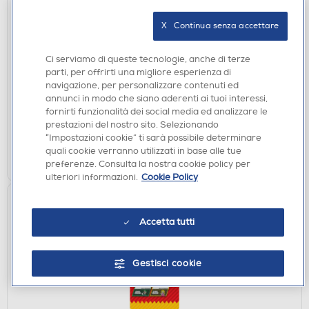
X   Continua senza accettare
ACCESSORI HOME ENTERTAINMENT
PYRAMID - Gift Set 3 in 1 Lilo & Stitch GP86130
Ci serviamo di queste tecnologie, anche di terze
parti, per offrirti una migliore esperienza di
€ 17,90
navigazione, per personalizzare contenuti ed
annunci in modo che siano aderenti ai tuoi interessi,
disponibile
Acquisto online:
fornirti funzionalità dei social media ed analizzare le
verifica
Ritiro in negozio in 30' gratuito:
prestazioni del nostro sito. Selezionando
“Impostazioni cookie” ti sarà possibile determinare
quali cookie verranno utilizzati in base alle tue
AGGIUNGI
preferenze. Consulta la nostra cookie policy per
ulteriori informazioni.
Cookie Policy
Accetta tutti
Gestisci cookie