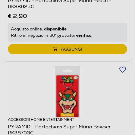
PYRAMID - Portachiavi Super Mario Peach -
RK38925C
€ 2,90
disponibile
Acquisto online:
verifica
Ritiro in negozio in 30' gratuito:
AGGIUNGI
ACCESSORI HOME ENTERTAINMENT
PYRAMID - Portachiavi Super Mario Bowser -
RK38703C