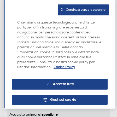
disponibile
X   Continua senza accettare
Acquisto online:
verifica
Ritiro in negozio in 30' gratuito:
Ci serviamo di queste tecnologie, anche di terze
parti, per offrirti una migliore esperienza di
AGGIUNGI
navigazione, per personalizzare contenuti ed
annunci in modo che siano aderenti ai tuoi interessi,
fornirti funzionalità dei social media ed analizzare le
prestazioni del nostro sito. Selezionando
“Impostazioni cookie” ti sarà possibile determinare
quali cookie verranno utilizzati in base alle tue
preferenze. Consulta la nostra cookie policy per
ulteriori informazioni.
Cookie Policy
Accetta tutti
ACCESSORI HOME ENTERTAINMENT
FUNKO - KPop Demon Hunters Rumi 2257
Gestisci cookie
€ 16,90
disponibile
Acquisto online: