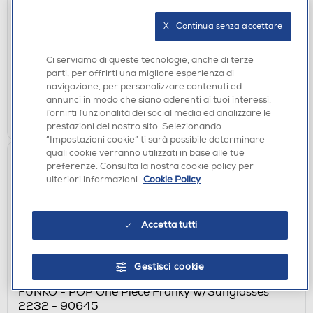
FUNKO - POP Inter Miami CF Lionel Messi - 94697
X   Continua senza accettare
€ 15,90
Ci serviamo di queste tecnologie, anche di terze
disponibile
Acquisto online:
parti, per offrirti una migliore esperienza di
verifica
Ritiro in negozio in 30' gratuito:
navigazione, per personalizzare contenuti ed
annunci in modo che siano aderenti ai tuoi interessi,
AGGIUNGI
fornirti funzionalità dei social media ed analizzare le
prestazioni del nostro sito. Selezionando
“Impostazioni cookie” ti sarà possibile determinare
quali cookie verranno utilizzati in base alle tue
preferenze. Consulta la nostra cookie policy per
ulteriori informazioni.
Cookie Policy
Accetta tutti
Gestisci cookie
ACCESSORI HOME ENTERTAINMENT
FUNKO - POP One Piece Franky w/Sunglasses
2232 - 90645