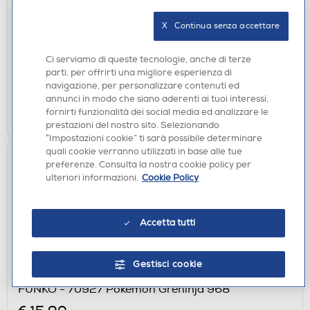
FUNKO - POP One Piece Nami 1880 - 75666
X   Continua senza accettare
€ 15,90
Ci serviamo di queste tecnologie, anche di terze
disponibile
Acquisto online:
parti, per offrirti una migliore esperienza di
verifica
Ritiro in negozio in 30' gratuito:
navigazione, per personalizzare contenuti ed
annunci in modo che siano aderenti ai tuoi interessi,
AGGIUNGI
fornirti funzionalità dei social media ed analizzare le
prestazioni del nostro sito. Selezionando
“Impostazioni cookie” ti sarà possibile determinare
quali cookie verranno utilizzati in base alle tue
preferenze. Consulta la nostra cookie policy per
ulteriori informazioni.
Cookie Policy
Accetta tutti
Gestisci cookie
ACCESSORI HOME ENTERTAINMENT
FUNKO - 70927 Pokemon Greninja 968