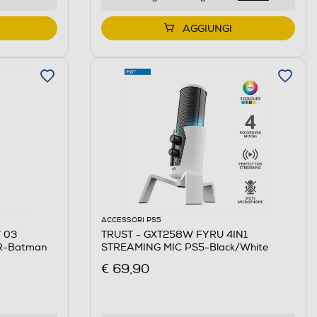
AGGIUNGI
ACCESSORI PS5
7 03
TRUST - GXT258W FYRU 4IN1
R-Batman
STREAMING MIC PS5-Black/White
€ 69,90