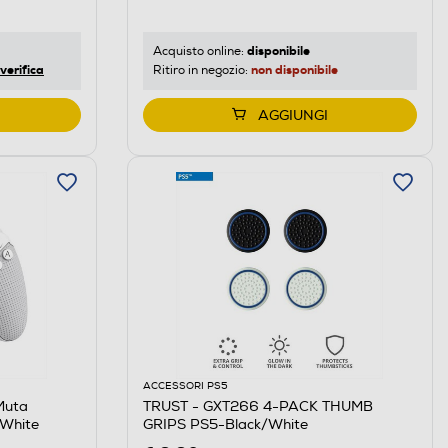
disponibile
Acquisto online:
verifica
non disponibile
Ritiro in negozio:
AGGIUNGI
ACCESSORI PS5
Muta
TRUST - GXT266 4-PACK THUMB
-White
GRIPS PS5-Black/White