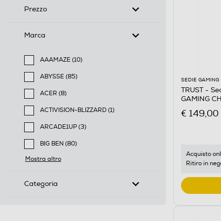
Prezzo
Marca
AAAMAZE (10)
Filtra per Marca: AAAMAZE
ABYSSE (85)
SEDIE GAMING
Filtra per Marca: ABYSSE
TRUST - Se
ACER (8)
GAMING CH
Filtra per Marca: ACER
ACTIVISION-BLIZZARD (1)
€ 149,00
Filtra per Marca: ACTIVISION-BLIZZARD
ARCADE1UP (3)
Filtra per Marca: ARCADE1UP
BIG BEN (80)
Filtra per Marca: BIG BEN
Acquisto onl
Mostra altro
Ritiro in neg
Categoria