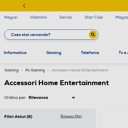
Negozi
Volantini
Servizi
Star Club
Magaz
Informatica
Gaming
Telefonia
Tv e
Gaming
Pc Gaming
Accessori Home Entertainment
Accessori Home Entertainment
Ordina per:
Filtri Attivi
(6)
Rimuovi filtri