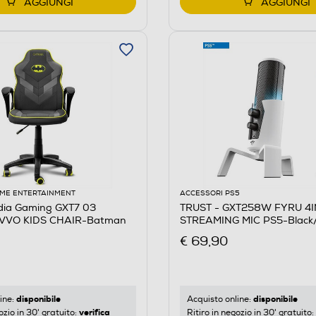
AGGIUNGI
AGGIUNGI
ME ENTERTAINMENT
ACCESSORI PS5
dia Gaming GXT7 03
TRUST - GXT258W FYRU 4I
VVO KIDS CHAIR-Batman
STREAMING MIC PS5-Black
€ 69,90
disponibile
disponibile
ine:
Acquisto online:
verifica
ozio in 30' gratuito:
Ritiro in negozio in 30' gratuito: