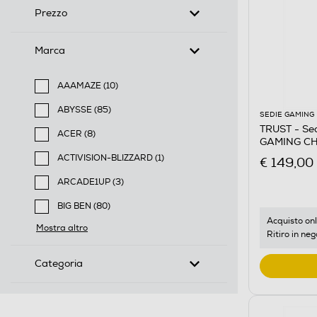
Prezzo
Marca
AAAMAZE (10)
Filtra per Marca: AAAMAZE
ABYSSE (85)
SEDIE GAMING
Filtra per Marca: ABYSSE
TRUST - Se
ACER (8)
GAMING CH
Filtra per Marca: ACER
ACTIVISION-BLIZZARD (1)
€ 149,00
Filtra per Marca: ACTIVISION-BLIZZARD
ARCADE1UP (3)
Filtra per Marca: ARCADE1UP
BIG BEN (80)
Filtra per Marca: BIG BEN
Acquisto onl
Mostra altro
Ritiro in neg
Categoria