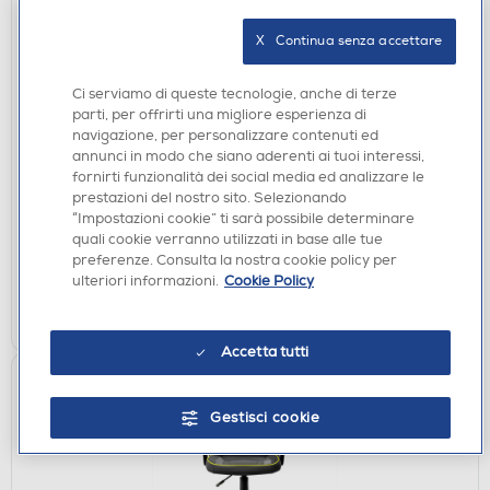
X   Continua senza accettare
Ci serviamo di queste tecnologie, anche di terze
ACCESSORI HOME ENTERTAINMENT
parti, per offrirti una migliore esperienza di
PYRAMID - Portachiavi Stranger Things Stuck
navigazione, per personalizzare contenuti ed
Upside RK38887C
annunci in modo che siano aderenti ai tuoi interessi,
fornirti funzionalità dei social media ed analizzare le
€ 2,90
prestazioni del nostro sito. Selezionando
“Impostazioni cookie” ti sarà possibile determinare
disponibile
Acquisto online:
quali cookie verranno utilizzati in base alle tue
verifica
Ritiro in negozio in 30' gratuito:
preferenze. Consulta la nostra cookie policy per
ulteriori informazioni.
Cookie Policy
AGGIUNGI
Accetta tutti
Gestisci cookie