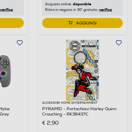
disponibile
Acquisto online:
verifica
verifica
Ritiro in negozio in 30' gratuito:
AGGIUNGI
ACCESSORI HOME ENTERTAINMENT
Mylox
PYRAMID - Portachiavi Harley Quinn
-Grey
Crouching - RK38437C
€ 2,90