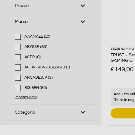
Prezzo
Marca
AAAMAZE (10)
Filtra per Marca: AAAMAZE
ABYSSE (85)
SEDIE GAMING
Filtra per Marca: ABYSSE
TRUST - Se
ACER (8)
GAMING CH
Filtra per Marca: ACER
ACTIVISION-BLIZZARD (1)
€ 149,00
Filtra per Marca: ACTIVISION-BLIZZARD
ARCADE1UP (3)
Filtra per Marca: ARCADE1UP
BIG BEN (80)
Filtra per Marca: BIG BEN
Acquisto onl
Mostra altro
Ritiro in neg
Categoria