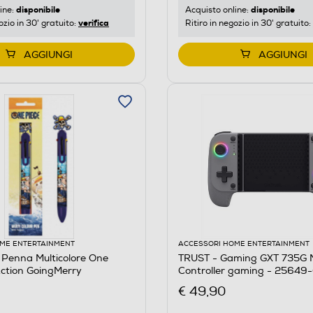
disponibile
disponibile
ine:
Acquisto online:
verifica
ozio in 30' gratuito:
Ritiro in negozio in 30' gratuito:
AGGIUNGI
AGGIUNGI
ME ENTERTAINMENT
ACCESSORI HOME ENTERTAINMENT
Penna Multicolore One
TRUST - Gaming GXT 735G 
Action GoingMerry
Controller gaming - 25649
€ 49,90