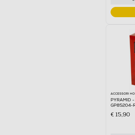
ACCESSORI HO
PYRAMID - G
GP85204-R
€ 15,90