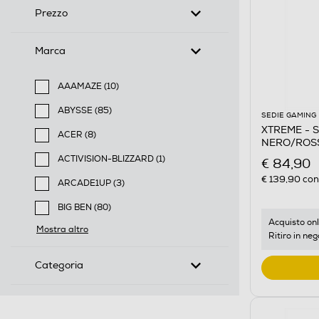
Prezzo
Marca
AAAMAZE (10)
Filtra per Marca: AAAMAZE
ABYSSE (85)
SEDIE GAMING
Filtra per Marca: ABYSSE
XTREME - S
ACER (8)
NERO/ROS
Filtra per Marca: ACER
ACTIVISION-BLIZZARD (1)
€ 84,90
Filtra per Marca: ACTIVISION-BLIZZARD
€ 139,90
cons
ARCADE1UP (3)
Filtra per Marca: ARCADE1UP
BIG BEN (80)
Filtra per Marca: BIG BEN
Acquisto onl
Mostra altro
Ritiro in neg
Categoria