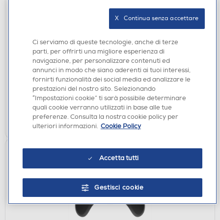
X   Continua senza accettare
ACCESSORI HOME ENTERTAINMENT
XTREME - 90451 - PS4 Power Cable USB
Ci serviamo di queste tecnologie, anche di terze
parti, per offrirti una migliore esperienza di
€ 6,90
navigazione, per personalizzare contenuti ed
€ 6,90
consigliato
annunci in modo che siano aderenti ai tuoi interessi,
fornirti funzionalità dei social media ed analizzare le
disponibile
Acquisto online:
prestazioni del nostro sito. Selezionando
verifica
Ritiro in negozio in 30' gratuito:
“Impostazioni cookie” ti sarà possibile determinare
quali cookie verranno utilizzati in base alle tue
preferenze. Consulta la nostra cookie policy per
AGGIUNGI
ulteriori informazioni.
Cookie Policy
Accetta tutti
Gestisci cookie