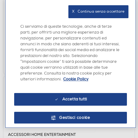
ACCESSORI HOME ENTERTAINMENT
XTREME - 6 IN 1 SUZUKA RACING WHEEL 900-
X   Continua senza accettare
NERO
€ 157,99
Ci serviamo di queste tecnologie, anche di terze
€ 189,00
consigliato
parti, per offrirti una migliore esperienza di
navigazione, per personalizzare contenuti ed
disponibile
Acquisto online:
annunci in modo che siano aderenti ai tuoi interessi,
non disponibile
Ritiro in negozio:
fornirti funzionalità dei social media ed analizzare le
prestazioni del nostro sito. Selezionando
“Impostazioni cookie” ti sarà possibile determinare
AGGIUNGI
quali cookie verranno utilizzati in base alle tue
preferenze. Consulta la nostra cookie policy per
ulteriori informazioni.
Cookie Policy
Accetta tutti
Gestisci cookie
ACCESSORI HOME ENTERTAINMENT