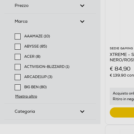
Prezzo
Marca
AAAMAZE (10)
Filtra per Marca: AAAMAZE
ABYSSE (85)
SEDIE GAMING
Filtra per Marca: ABYSSE
XTREME - S
ACER (8)
NERO/ROS
Filtra per Marca: ACER
ACTIVISION-BLIZZARD (1)
€ 84,90
Filtra per Marca: ACTIVISION-BLIZZARD
€ 139,90
cons
ARCADE1UP (3)
Filtra per Marca: ARCADE1UP
BIG BEN (80)
Filtra per Marca: BIG BEN
Acquisto onl
Mostra altro
Ritiro in neg
Categoria