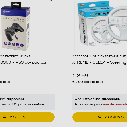
ME ENTERTAINMENT
ACCESSORI HOME ENTERTAINMENT
0300 - PS3 Joypad con
XTREME - 93234 - Steering
€ 2,99
gliato
€ 7,00
consigliato
disponibile
disponibile
ine:
Acquisto online:
verifica
non disponibil
ozio in 30' gratuito:
Ritiro in negozio:
AGGIUNGI
AGGIUNGI