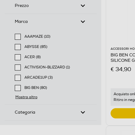
Prezzo
Marca
AAAMAZE (10)
Filtra per Marca: AAAMAZE
ABYSSE (85)
ACCESSORI HO
Filtra per Marca: ABYSSE
BIG BEN C
ACER (8)
SILICONE 
Filtra per Marca: ACER
PORCELLAN
ACTIVISION-BLIZZARD (1)
€ 34,90
Filtra per Marca: ACTIVISION-BLIZZARD
ARCADE1UP (3)
Filtra per Marca: ARCADE1UP
BIG BEN (80)
Filtra per Marca: BIG BEN
Acquisto onl
Mostra altro
Ritiro in neg
Categoria