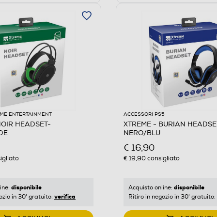
ME ENTERTAINMENT
ACCESSORI PS5
NOIR HEADSET-
XTREME - BURIAN HEADSE
DE
NERO/BLU
€ 16,90
igliato
€ 19,90
consigliato
disponibile
disponibile
ine:
Acquisto online:
verifica
ozio in 30' gratuito:
Ritiro in negozio in 30' gratuito: