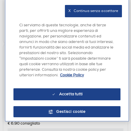
€ 7,90
consigliato
X   Continua senza accettare
disponibile
Acquisto online:
non disponibile
Ritiro in negozio:
Ci serviamo di queste tecnologie, anche di terze
parti, per offrirti una migliore esperienza di
AGGIUNGI
navigazione, per personalizzare contenuti ed
annunci in modo che siano aderenti ai tuoi interessi,
fornirti funzionalità dei social media ed analizzare le
prestazioni del nostro sito. Selezionando
“Impostazioni cookie” ti sarà possibile determinare
quali cookie verranno utilizzati in base alle tue
preferenze. Consulta la nostra cookie policy per
ulteriori informazioni.
Cookie Policy
Accetta tutti
ACCESSORI HOME ENTERTAINMENT
XTREME - 90451 - PS4 Power Cable USB
Gestisci cookie
€ 6,90
€ 6,90
consigliato