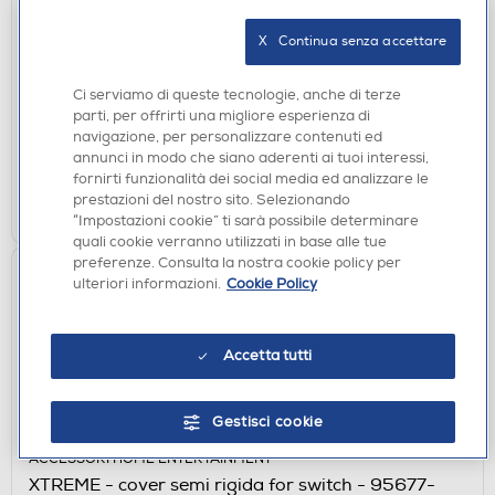
XTREME - KIT ULTIMATE CONTROL-
VARI/ASSORTITI
X   Continua senza accettare
€ 12,90
Ci serviamo di queste tecnologie, anche di terze
parti, per offrirti una migliore esperienza di
disponibile
Acquisto online:
navigazione, per personalizzare contenuti ed
verifica
Ritiro in negozio in 30' gratuito:
annunci in modo che siano aderenti ai tuoi interessi,
fornirti funzionalità dei social media ed analizzare le
AGGIUNGI
prestazioni del nostro sito. Selezionando
“Impostazioni cookie” ti sarà possibile determinare
quali cookie verranno utilizzati in base alle tue
preferenze. Consulta la nostra cookie policy per
ulteriori informazioni.
Cookie Policy
Accetta tutti
Gestisci cookie
ACCESSORI HOME ENTERTAINMENT
XTREME - cover semi rigida for switch - 95677-